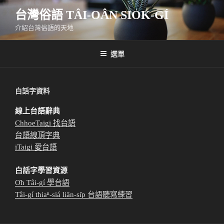
跳
台灣俗語 TÂI-OÂN SIO̍K-GÍ
至
主
介紹台灣俗語的天地
要
內
選單
容
白話字資料
線上台語辭典
ChhoeTaigi 找台語
台語線頂字典
iTaigi 愛台語
白話字學習資源
O̍h Tâi-gí 學台語
Tâi-gí thiaⁿ-siá liān-si̍p 台語聽寫練習